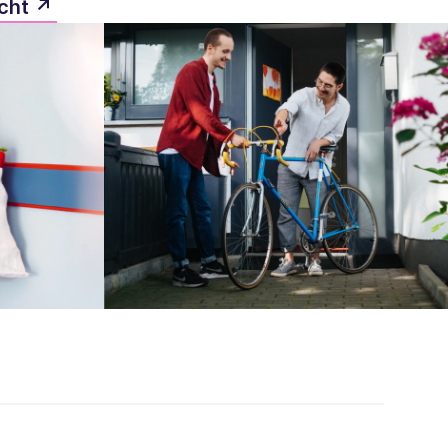
cht ↗