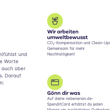
Wir arbeiten
umweltbewusst
CO
-Kompensation und Clean-Ups
2
Gemeinsam für mehr
hlfühlst und
Nachhaltigkeit!
he Worte
s auch über
s. Darauf
n:
Gönn dir was
Auf deine nebenenan.de-
SpenditCard erhältst du jeden
Monat ein zusätzliches Guthaben